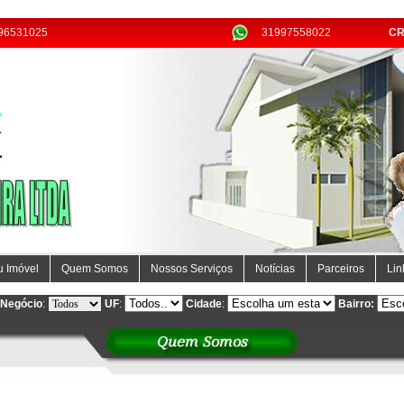
996531025
31997558022
CR
u Imóvel
Quem Somos
Nossos Serviços
Notícias
Parceiros
Lin
Negócio
:
UF
:
Cidade
:
Bairro: