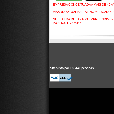
EMPRESA CONCEITUADA A MAIS DE 40 A
VISANDO ATUALIZAR-SE NO MERCADO D
NESSA ERA DE TANTOS EMPREENDIMENT
PÚBLICO E GOSTO.
Site visto por 188441 pessoas