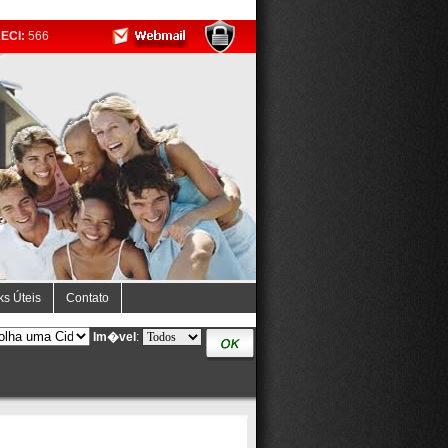
ECI:
566
ks Úteis
Contato
Im�vel
: