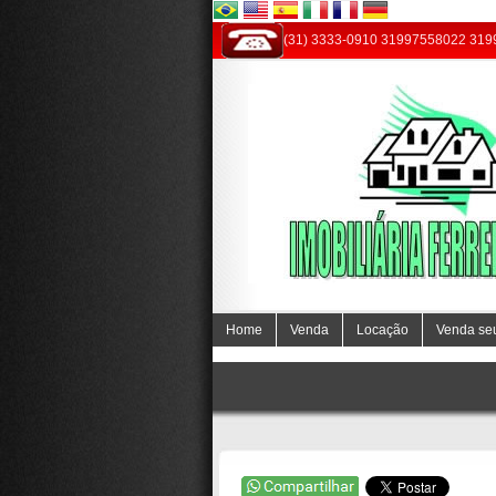
(31) 3333-0910 31997558022 31
Home
Venda
Locação
Venda se