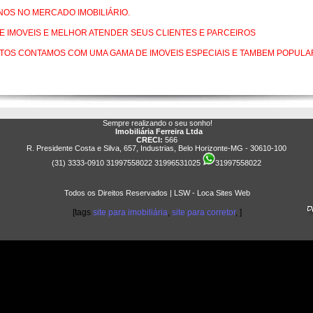
NOS NO MERCADO IMOBILIÁRIO.
E IMOVEIS E MELHOR ATENDER SEUS CLIENTES E PARCEIROS
OS CONTAMOS COM UMA GAMA DE IMOVEIS ESPECIAIS E TAMBEM POPULAR
Sempre realizando o seu sonho!
Imobiliária Ferreira Ltda
CRECI:
566
R. Presidente Costa e Silva, 657, Industrias, Belo Horizonte-MG - 30610-100
(31) 3333-0910 31997558022 31996531025
31997558022
Todos os Direitos Reservados | LSW - Loca Sites Web
[tags
site para imobiliária
,
site para corretor
, ]