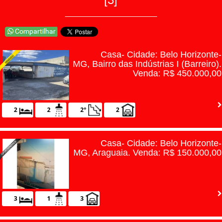
Home
Venda
Aluguel
Casa- Cidade: Belo Horizonte-
Venda seu im�vel
MG, Bairro das Indústrias I (Barreiro).
Venda: R$ 450.000,00
Quem somos
Parceiros
2
2
2°
2
Links �teis
Not�cias
Casa- Cidade: Belo Horizonte-
MG, Araguaia. Venda: R$ 150.000,00
Contato
3
1
3