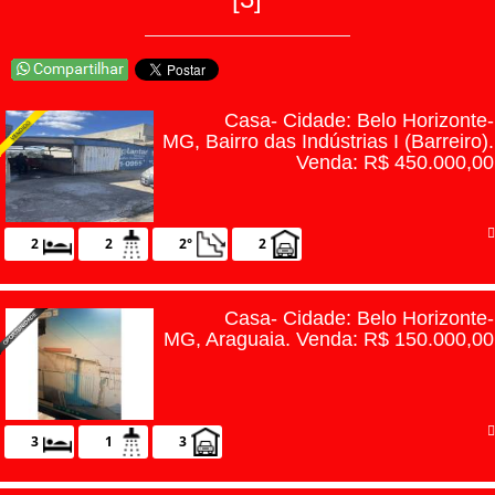
Home
Venda
Aluguel
Casa- Cidade: Belo Horizonte-
Venda seu im�vel
MG, Bairro das Indústrias I (Barreiro).
Venda: R$ 450.000,00
Quem somos
Parceiros
2
2
2°
2
Links �teis
Not�cias
Casa- Cidade: Belo Horizonte-
MG, Araguaia. Venda: R$ 150.000,00
Contato
3
1
3